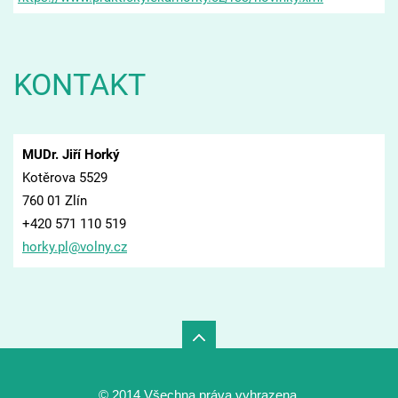
KONTAKT
MUDr. Jiří Horký
Kotěrova 5529
760 01 Zlín
+420 571 110 519
horky.pl
@volny.c
z
© 2014 Všechna práva vyhrazena.