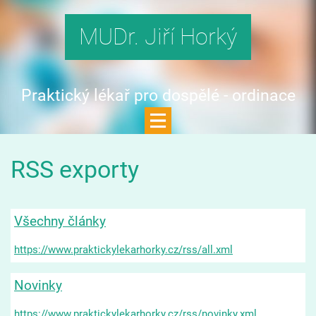
MUDr. Jiří Horký
Praktický lékař pro dospělé - ordinace
Zlín
RSS exporty
Všechny články
https://www.praktickylekarhorky.cz/rss/all.xml
Novinky
https://www.praktickylekarhorky.cz/rss/novinky.xml